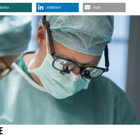
teilen
mitteilen
mail
E