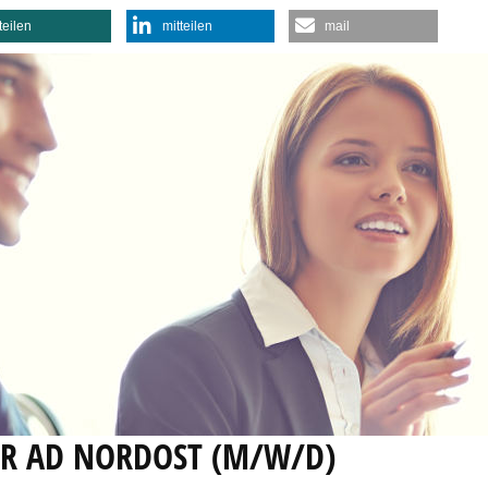
teilen
mitteilen
mail
ER AD NORDOST (M/W/D)