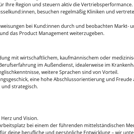
r Ihre Region und steuern aktiv die Vertriebsperformance.
üsselkund:innen, besuchen regelmäßig Kliniken und vertre
nweisungen bei Kund:innen durch und beobachten Markt- 
ng und das Product Management weiterzugeben.
ldung mit wirtschaftlichem, kaufmännischem oder medizin
 Berufserfahrung im Außendienst, idealerweise im Kranken
glischkenntnisse, weitere Sprachen sind von Vorteil.
ungsgeschick, eine hohe Abschlussorientierung und Freude
t und strategisch.
 Herz und Vision.
r Arbeitsplatz bei einem der führenden mittelständischen M
 deine berufliche und persönliche Entwicklung – wir unter