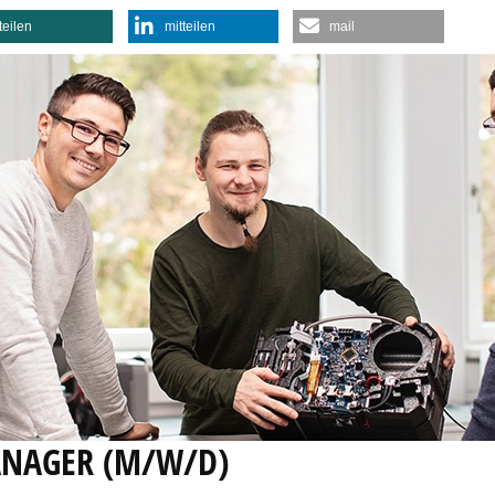
teilen
mitteilen
mail
ANAGER (M/W/D)