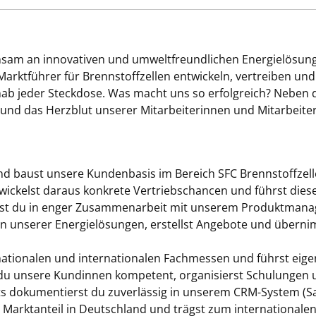
nsam an innovativen und umweltfreundlichen Energielösun
 Marktführer für Brennstoffzellen entwickeln, vertreiben un
b jeder Steckdose. Was macht uns so erfolgreich? Neben de
 und das Herzblut unserer Mitarbeiterinnen und Mitarbeite
d baust unsere Kundenbasis im Bereich SFC Brennstoffzelle
twickelst daraus konkrete Vertriebschancen und führst dies
est du in enger Zusammenarbeit mit unserem Produktman
en unserer Energielösungen, erstellst Angebote und übern
nationalen und internationalen Fachmessen und führst eige
du unsere Kundinnen kompetent, organisierst Schulungen u
sts dokumentierst du zuverlässig in unserem CRM-System (Sa
n Marktanteil in Deutschland und trägst zum international