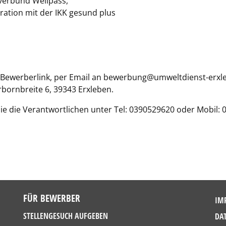
verbund Wellpass,
tion mit der IKK gesund plus
 Bewerberlink, per Email an bewerbung@umweltdienst-erxle
ornbreite 6, 39343 Erxleben.
Sie die Verantwortlichen unter Tel: 0390529620 oder Mobil:
FÜR BEWERBER
IM
STELLENGESUCH AUFGEBEN
DA