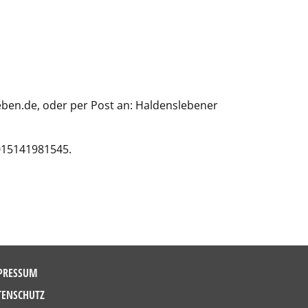
ben.de, oder per Post an: Haldenslebener
 015141981545.
PRESSUM
TENSCHUTZ