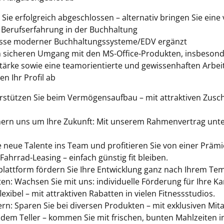
e erfolgreich abgeschlossen – alternativ bringen Sie eine v
r Berufserfahrung in der Buchhaltung
tnisse moderner Buch­haltungssysteme/EDV ergänzt
m sicheren Umgang mit den MS-Office-Produkten, insbesond
ärke sowie eine teamorientierte und gewissenhaften Arbei
n Ihr Profil ab
erstützen Sie beim Vermögensaufbau – mit attraktiven Zu
mern uns um Ihre Zukunft: Mit unserem Rahmenvertrag unter
neue Talente ins Team und profitieren Sie von einer Prämie 
Fahrrad-Leasing – einfach günstig fit bleiben.
plattform fördern Sie Ihre Entwicklung ganz nach Ihrem Te
ten: Wachsen Sie mit uns: individuelle Förderung für Ihre 
exibel – mit attraktiven Rabatten in vielen Fitnessstudios.
rn: Sparen Sie bei diversen Produkten – mit exklusiven Mit
dem Teller – kommen Sie mit frischen, bunten Mahlzeiten 