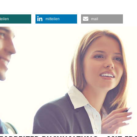
teilen
mitteilen
mail