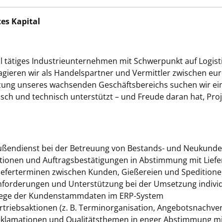
tes Kapital
l tätiges Industrieunternehmen mit Schwerpunkt auf Logi
 agieren wir als Handelspartner und Vermittler zwischen 
tzung unseres wachsenden Geschäftsbereichs suchen wir ein
isch und technisch unterstützt – und Freude daran hat, Pr
ßendienst bei der Betreuung von Bestands- und Neukund
ationen und Auftragsbestätigungen in Abstimmung mit Lie
ieferterminen zwischen Kunden, Gießereien und Spedition
forderungen und Unterstützung bei der Umsetzung individu
flege der Kundenstammdaten im ERP-System
triebsaktionen (z. B. Terminorganisation, Angebotsnachver
klamationen und Qualitätsthemen in enger Abstimmung mit