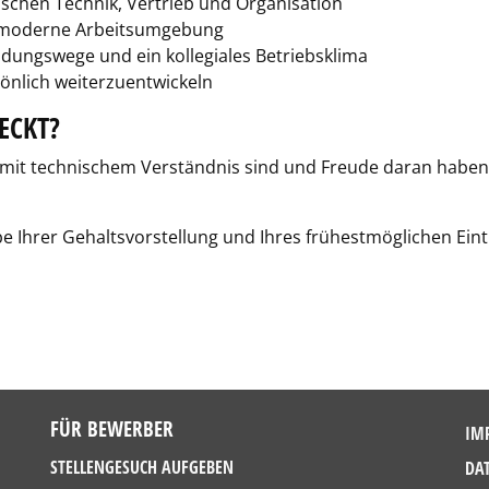
chen Technik, Vertrieb und Organisation
d moderne Arbeitsumgebung
idungswege und ein kollegiales Betriebsklima
sönlich weiterzuentwickeln
ECKT?
it technischem Verständnis sind und Freude daran haben, 
e Ihrer Gehaltsvorstellung und Ihres frühestmöglichen Eintr
FÜR BEWERBER
IM
STELLENGESUCH AUFGEBEN
DA