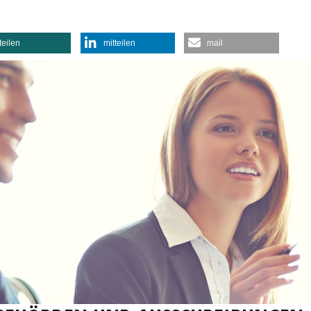
teilen
mitteilen
mail