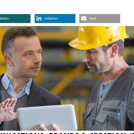
teilen
mitteilen
mail