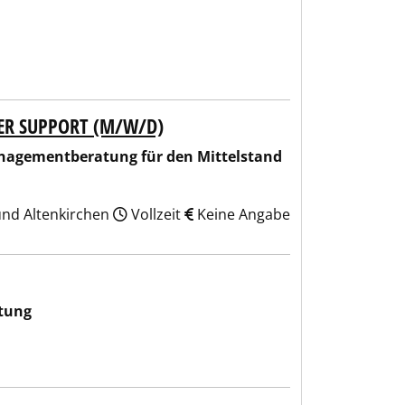
ER SUPPORT (M/W/D)
r den Mittelstand PartG.
nagementberatung für den Mittelstand
und Altenkirchen
Vollzeit
Keine Angabe
ftung