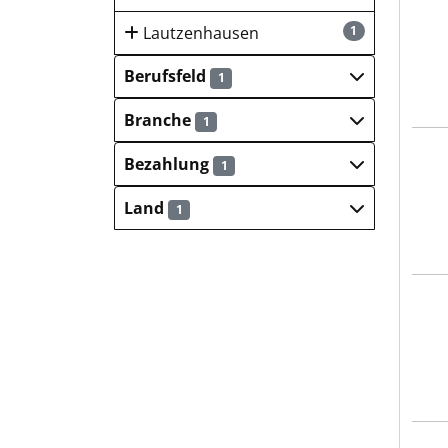
Hays
Lautzenhausen
1
Berufsfeld
1
Branche
1
Hays
Bezahlung
1
Land
1
Hays