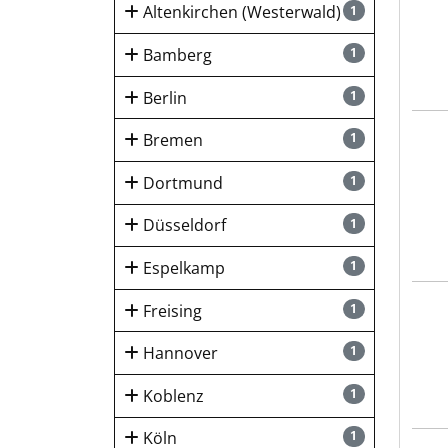
Altenkirchen (Westerwald)
1
Bamberg
1
Berlin
1
BECK
Bremen
1
Dortmund
1
Düsseldorf
1
Espelkamp
1
Guld
Freising
1
Hannover
1
Koblenz
1
Köln
1