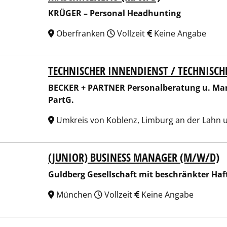
KRÜGER – Personal Headhunting
Oberfranken
Vollzeit
Keine Angabe
TECHNISCHER INNENDIENST / TECHNISCH
ER + PARTNER Personalberatung u. Managementberatung fü
BECKER + PARTNER Personalberatung u. Ma
PartG.
Umkreis von Koblenz, Limburg an der Lahn 
(JUNIOR) BUSINESS MANAGER (M/W/D)
berg Gesellschaft mit beschränkter Haftung
Guldberg Gesellschaft mit beschränkter Ha
München
Vollzeit
Keine Angabe