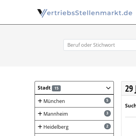
29
Stadt
15
München
5
Such
Mannheim
3
KRÜG
Heidelberg
2