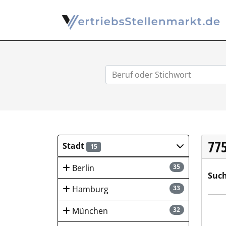
77
Stadt
15
Berlin
35
Such
Hamburg
33
hygi
München
32