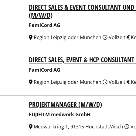
DIRECT SALES & EVENT CONSULTANT U
Cord AG
(M/W/D)
FamiCord AG
Region Leipzig oder München
Vollzeit
Ke
DIRECT SALES, EVENT & HCP CONSULTAN
Cord AG
FamiCord AG
Region Leipzig oder München
Vollzeit
Ke
PROJEKTMANAGER (M/W/D)
FILM medwork GmbH
FUJIFILM medwork GmbH
Medworkring 1, 91315 Höchstadt/Aisch
Vo