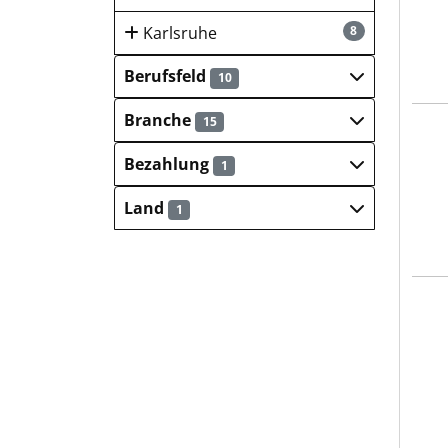
Karlsruhe
8
Berufsfeld
10
Branche
15
SART
Bezahlung
1
Land
1
SART