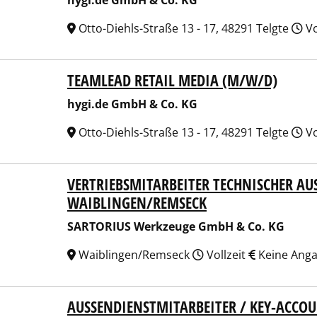
hygi.de GmbH & Co. KG
Otto-Diehls-Straße 13 - 17, 48291 Telgte
Vo
TEAMLEAD RETAIL MEDIA (M/W/D)
.de GmbH & Co. KG
hygi.de GmbH & Co. KG
Otto-Diehls-Straße 13 - 17, 48291 Telgte
Vo
VERTRIEBSMITARBEITER TECHNISCHER AUS
ORIUS Werkzeuge GmbH & Co. KG
IBLINGEN/REMSECK
SARTORIUS Werkzeuge GmbH & Co. KG
Waiblingen/Remseck
Vollzeit
Keine Ang
AUSSENDIENSTMITARBEITER / KEY-ACCO
technik Messwertaufnehmer OHG