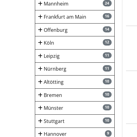
Mannheim
24
Frankfurt am Main
16
Offenburg
14
hygi
Köln
12
Leipzig
11
Nürnberg
11
SART
Altötting
10
Bremen
10
Münster
10
Stuttgart
10
Novo
Hannover
9