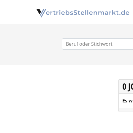
0 
Es w