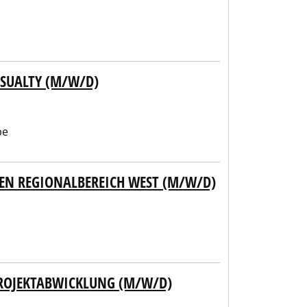
ASUALTY (M/W/D)
be
N REGIONALBEREICH WEST (M/W/D)
PROJEKTABWICKLUNG (M/W/D)