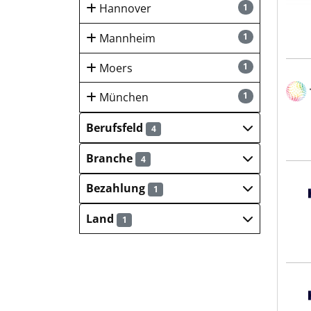
Hannover
1
Mannheim
1
Moers
1
TRIL
München
1
Berufsfeld
4
Branche
4
Hays
Bezahlung
1
Land
1
Hays