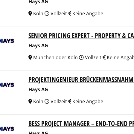
Hays AG
Köln
Vollzeit
Keine Angabe
SENIOR PRICING EXPERT - PROPERTY & C
 AG
Hays AG
München oder Köln
Vollzeit
Keine Anga
PROJEKTINGENIEUR BRÜCKENMASSNAHME
 AG
Hays AG
Köln
Vollzeit
Keine Angabe
BESS PROJECT MANAGER – END-TO-END 
 AG
Hays AG