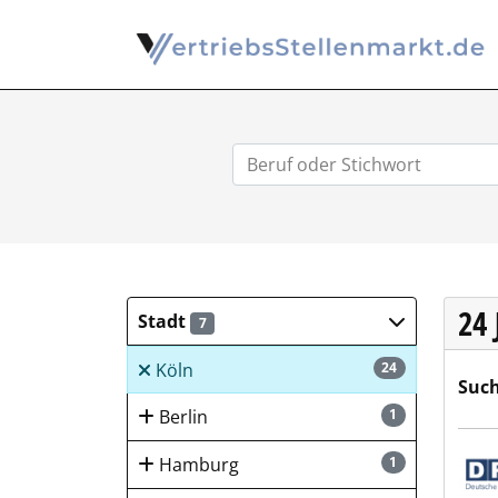
24
Stadt
7
Köln
24
Such
Berlin
1
DPG 
Hamburg
1