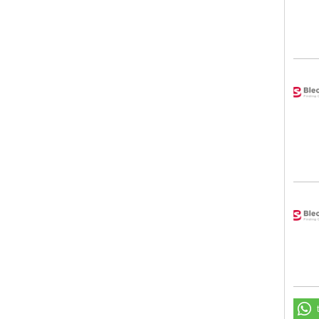
Blec
Blec