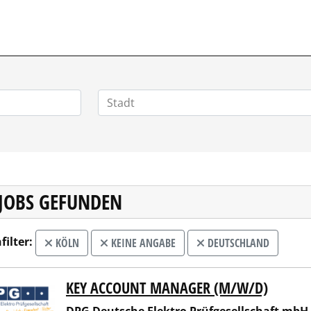
VERTRIEBSSTELLENMARKT.DE
 JOBS GEFUNDEN
filter:
KÖLN
KEINE ANGABE
DEUTSCHLAND
KEY ACCOUNT MANAGER (M/W/D)
Deutsche Elektro Prüfgesellschaft mbH