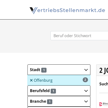
2 
Stadt
1
Offenburg
2
Such
Berufsfeld
1
Blec
Branche
1