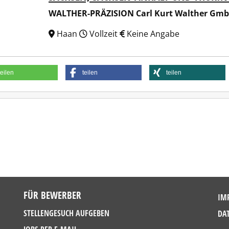
WALTHER-PRÄZISION Carl Kurt Walther Gmb
Haan
Vollzeit
Keine Angabe
teilen
teilen
teilen
FÜR BEWERBER
IM
STELLENGESUCH AUFGEBEN
DA