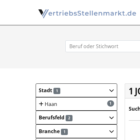
1 
Stadt
1
Haan
1
Such
Berufsfeld
2
WALT
Branche
1