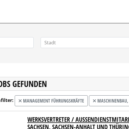
VERTRIEBSSTELLENMARKT.DE
JOBS GEFUNDEN
filter:
MANAGEMENT FÜHRUNGSKRÄFTE
MASCHINENBAU,
WERKSVERTRETER / AUSSENDIENSTMITARBE
HER-PRÄZISION Carl Kurt Walther GmbH & Co. KG
ACHSEN, SACHSEN-ANHALT UND THÜRING