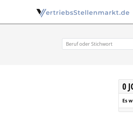
0 
Es w