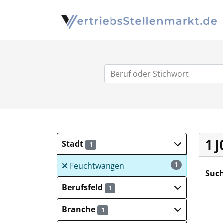
1 
Stadt
1
Feuchtwangen
1
Such
Berufsfeld
1
Vere
Branche
1