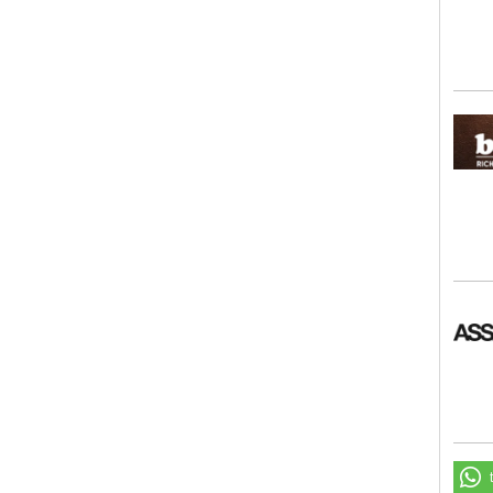
bosc
ASSA