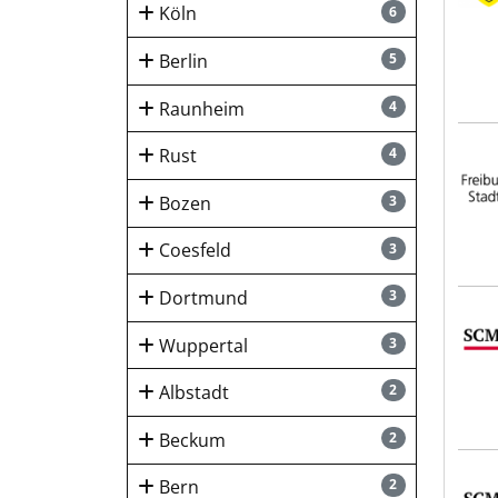
Köln
6
Berlin
5
Raunheim
4
Frei
Rust
4
Bozen
3
Coesfeld
3
Dortmund
3
SCM 
Wuppertal
3
Albstadt
2
Beckum
2
SCM 
Bern
2