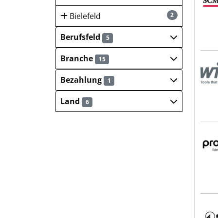
Bielefeld
2
Berufsfeld
5
Branche
15
Wih
Bezahlung
1
Land
6
pro
Mark