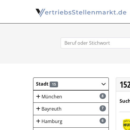
15
Stadt
15
München
8
Such
Bayreuth
7
HUK-
Hamburg
6