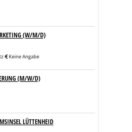
KETING (W/M/D)
tz
Keine Angabe
ERUNG (M/W/D)
UMSINSEL LÜTTENHEID