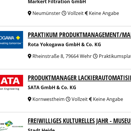
Markert Filtration GmbH
Neumünster
Vollzeit
Keine Angabe
PRAKTIKUM PRODUKTMANAGEMENT/MAR
 Yokogawa GmbH & Co. KG
Rota Yokogawa GmbH & Co. KG
Rheinstraße 8, 79664 Wehr
Praktikumspla
PRODUKTMANAGER LACKIERAUTOMATISI
 GmbH & Co. KG
SATA GmbH & Co. KG
Kornwestheim
Vollzeit
Keine Angabe
FREIWILLIGES KULTURELLES JAHR - MUSE
t Heide
Stadt Heide