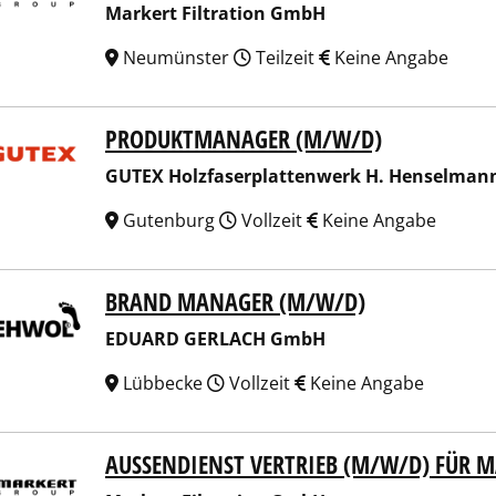
Markert Filtration GmbH
Neumünster
Teilzeit
Keine Angabe
PRODUKTMANAGER (M/W/D)
X Holzfaserplattenwerk H. Henselmann GmbH + Co. KG
GUTEX Holzfaserplattenwerk H. Henselman
Gutenburg
Vollzeit
Keine Angabe
BRAND MANAGER (M/W/D)
ARD GERLACH GmbH
EDUARD GERLACH GmbH
Lübbecke
Vollzeit
Keine Angabe
AUSSENDIENST VERTRIEB (M/W/D) FÜR MA
ert Filtration GmbH