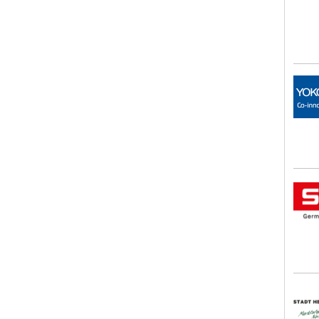
Rota
SATA
Stad