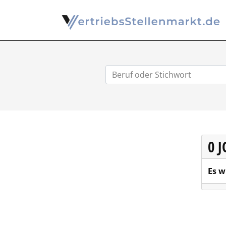
0 
Es w