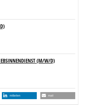
D)
IEBSINNENDIENST (M/W/D)
mitteilen
mail