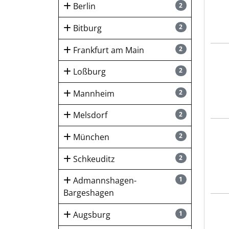
Berlin
2
Bitburg
2
Frankfurt am Main
2
STOR
Loßburg
2
Mannheim
2
Melsdorf
2
STOR
München
2
Schkeuditz
2
Admannshagen-
1
Bargeshagen
STOR
Augsburg
1