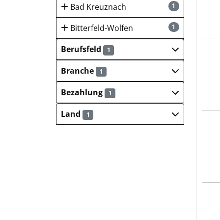
Bad Kreuznach
1
Bitterfeld-Wolfen
1
Berufsfeld
1
REMO
Branche
1
Bezahlung
1
Land
1
REMO
REMO