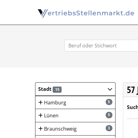
57
Stadt
15
Hamburg
5
Such
Lünen
5
Hus
Braunschweig
3