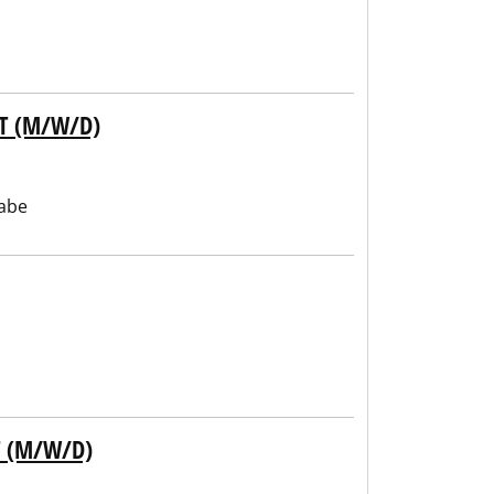
T (M/W/D)
abe
T (M/W/D)