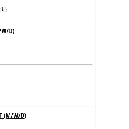
abe
/W/D)
T (M/W/D)