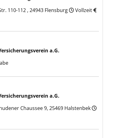
r. 110-112 , 24943 Flensburg
Vollzeit
 a.G.
Versicherungsverein a.G.
gabe
 a.G.
Versicherungsverein a.G.
hudener Chaussee 9, 25469 Halstenbek
 a.G.