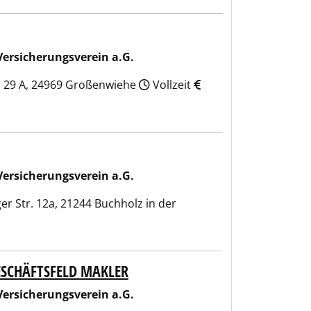
 a.G.
Versicherungsverein a.G.
. 29 A, 24969 Großenwiehe
Vollzeit
 a.G.
Versicherungsverein a.G.
r Str. 12a, 21244 Buchholz in der
ESCHÄFTSFELD MAKLER
 a.G.
Versicherungsverein a.G.