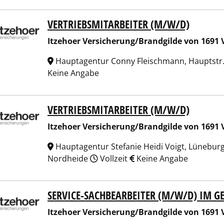
VERTRIEBSMITARBEITER (M/W/D)
hoer Versicherung/Brandgilde von 1691 Versicherungsverein
Itzehoer Versicherung/Brandgilde von 1691 
Hauptagentur Conny Fleischmann, Hauptstr
Keine Angabe
VERTRIEBSMITARBEITER (M/W/D)
hoer Versicherung/Brandgilde von 1691 Versicherungsverein
Itzehoer Versicherung/Brandgilde von 1691 
Hauptagentur Stefanie Heidi Voigt, Lüneburge
Nordheide
Vollzeit
Keine Angabe
SERVICE-SACHBEARBEITER (M/W/D) IM G
hoer Versicherung/Brandgilde von 1691 Versicherungsverein
Itzehoer Versicherung/Brandgilde von 1691 