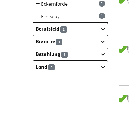
Eckernförde
1
Fleckeby
1
Berufsfeld
2
Branche
1
Itze
Bezahlung
1
Land
1
Itze