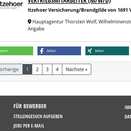
VERTRIEBSMITARBEITER (M/W/D)
Itzehoer Versicherung/Brandgilde von 1691 
Hauptagentur Thorsten Wolf, Wilhelminenst
Angabe
teilen
teilen
teilen
Vorherige
1
2
3
4
Nächste »
FÜR BEWERBER
IM
STELLENGESUCH AUFGEBEN
DA
JOBS PER E-MAIL