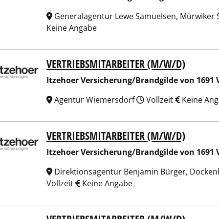
Generalagentur Lewe Samuelsen, Mürwiker St
Keine Angabe
VERTRIEBSMITARBEITER (M/W/D)
hoer Versicherung/Brandgilde von 1691 Versicherungsverein
Itzehoer Versicherung/Brandgilde von 1691 
Agentur Wiemersdorf
Vollzeit
Keine An
VERTRIEBSMITARBEITER (M/W/D)
hoer Versicherung/Brandgilde von 1691 Versicherungsverein
Itzehoer Versicherung/Brandgilde von 1691 
Direktionsagentur Benjamin Bürger, Docken
Vollzeit
Keine Angabe
hoer Versicherung/Brandgilde von 1691 Versicherungsverein