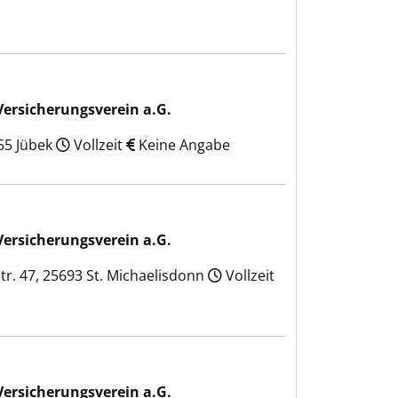
 a.G.
Versicherungsverein a.G.
55 Jübek
Vollzeit
Keine Angabe
 a.G.
Versicherungsverein a.G.
. 47, 25693 St. Michaelisdonn
Vollzeit
 a.G.
Versicherungsverein a.G.