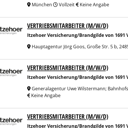
München
Vollzeit
Keine Angabe
VERTRIEBSMITARBEITER (M/W/D)
hoer Versicherung/Brandgilde von 1691 Versicherungsverein
Itzehoer Versicherung/Brandgilde von 1691 
Hauptagentur Jörg Goos, Große Str. 5 b, 248
VERTRIEBSMITARBEITER (M/W/D)
hoer Versicherung/Brandgilde von 1691 Versicherungsverein
Itzehoer Versicherung/Brandgilde von 1691 
Generalagentur Uwe Wilstermann; Bahnhofstr
Keine Angabe
VERTRIEBSMITARBEITER (M/W/D)
hoer Versicherung/Brandgilde von 1691 Versicherungsverein
Itzehoer Versicherung/Brandgilde von 1691 