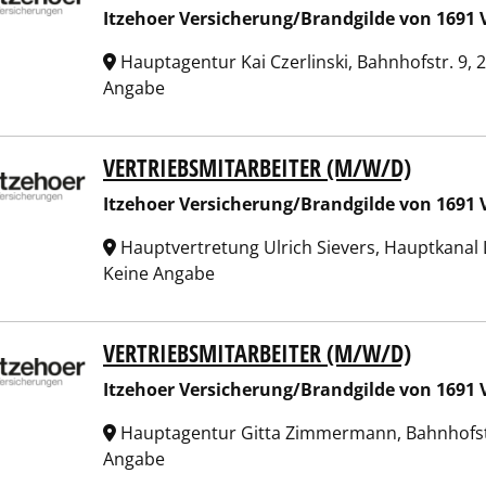
Itzehoer Versicherung/Brandgilde von 1691 
Hauptagentur Kai Czerlinski, Bahnhofstr. 9, 2
Angabe
VERTRIEBSMITARBEITER (M/W/D)
hoer Versicherung/Brandgilde von 1691 Versicherungsverein
Itzehoer Versicherung/Brandgilde von 1691 
Hauptvertretung Ulrich Sievers, Hauptkanal
Keine Angabe
VERTRIEBSMITARBEITER (M/W/D)
hoer Versicherung/Brandgilde von 1691 Versicherungsverein
Itzehoer Versicherung/Brandgilde von 1691 
Hauptagentur Gitta Zimmermann, Bahnhofst
Angabe