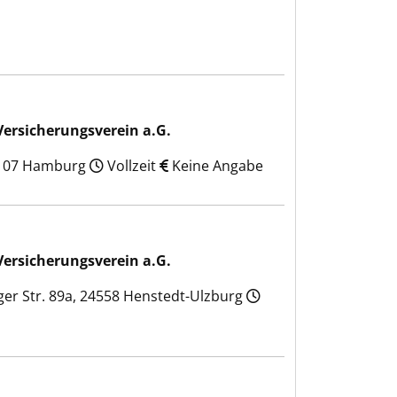
 a.G.
Versicherungsverein a.G.
21107 Hamburg
Vollzeit
Keine Angabe
 a.G.
Versicherungsverein a.G.
er Str. 89a, 24558 Henstedt-Ulzburg
 a.G.