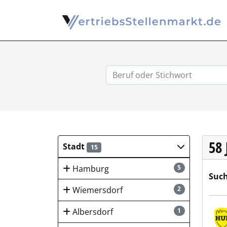
58
Stadt
15
Hamburg
5
Such
Wiemersdorf
2
HUK-
Albersdorf
1