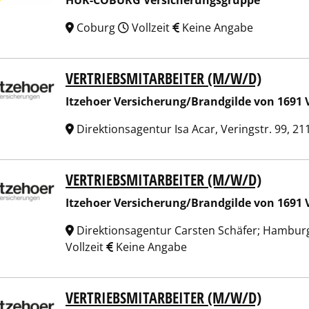
HUK-COBURG Versicherungsgruppe
Coburg
Vollzeit
Keine Angabe
VERTRIEBSMITARBEITER (M/W/D)
hoer Versicherung/Brandgilde von 1691 Versicherungsverein
Itzehoer Versicherung/Brandgilde von 1691 
Direktionsagentur Isa Acar, Veringstr. 99, 
VERTRIEBSMITARBEITER (M/W/D)
hoer Versicherung/Brandgilde von 1691 Versicherungsverein
Itzehoer Versicherung/Brandgilde von 1691 
Direktionsagentur Carsten Schäfer; Hamburg
Vollzeit
Keine Angabe
VERTRIEBSMITARBEITER (M/W/D)
hoer Versicherung/Brandgilde von 1691 Versicherungsverein