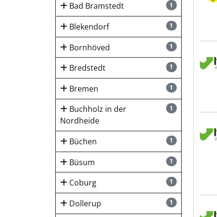
Bad Bramstedt
1
Blekendorf
1
Bornhöved
1
Itze
Bredstedt
1
Bremen
1
Buchholz in der
1
Nordheide
Itze
Büchen
1
Büsum
1
Coburg
1
Dollerup
1
Itze