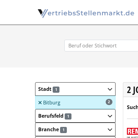
2 
Stadt
1
Bitburg
2
Such
Berufsfeld
1
REMO
Branche
1